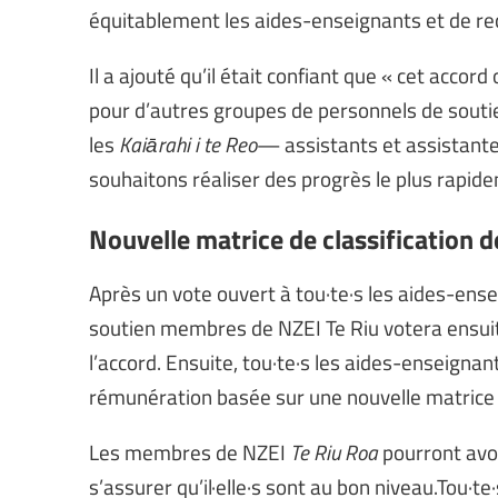
équitablement les aides-enseignants et de rec
Il a ajouté qu’il était confiant que « cet accor
pour d’autres groupes de personnels de soutie
les
Kaiārahi i te Reo
— assistants et assistante
souhaitons réaliser des progrès le plus rapide
Nouvelle matrice de classification 
Après un vote ouvert à tou·te·s les aides-ense
soutien membres de NZEI Te Riu votera ensuite
l’accord. Ensuite, tou·te·s les aides-enseignan
rémunération basée sur une nouvelle matrice de
Les membres de NZEI
Te Riu Roa
pourront avoi
s’assurer qu’il·elle·s sont au bon niveau.Tou·