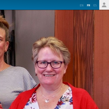
EN
FR
ES