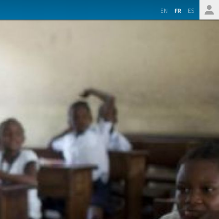
EN
FR
ES