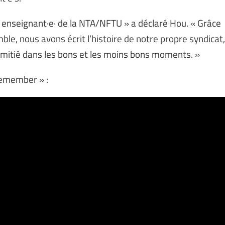
nseignant·e· de la NTA/NFTU » a déclaré Hou. « Grâce
e, nous avons écrit l’histoire de notre propre syndicat,
e amitié dans les bons et les moins bons moments. »
remember » :