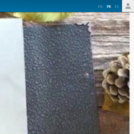
EN
FR
ES