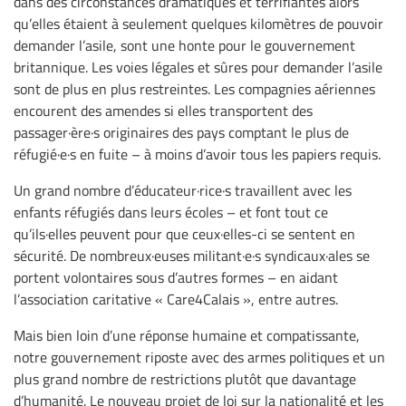
dans des circonstances dramatiques et terrifiantes alors
qu’elles étaient à seulement quelques kilomètres de pouvoir
demander l’asile, sont une honte pour le gouvernement
britannique. Les voies légales et sûres pour demander l’asile
sont de plus en plus restreintes. Les compagnies aériennes
encourent des amendes si elles transportent des
passager·ère·s originaires des pays comptant le plus de
réfugié·e·s en fuite – à moins d’avoir tous les papiers requis.
Un grand nombre d’éducateur·rice·s travaillent avec les
enfants réfugiés dans leurs écoles – et font tout ce
qu’ils·elles peuvent pour que ceux·elles-ci se sentent en
sécurité. De nombreux·euses militant·e·s syndicaux·ales se
portent volontaires sous d’autres formes – en aidant
l’association caritative « Care4Calais », entre autres.
Mais bien loin d’une réponse humaine et compatissante,
notre gouvernement riposte avec des armes politiques et un
plus grand nombre de restrictions plutôt que davantage
d’humanité. Le nouveau projet de loi sur la nationalité et les