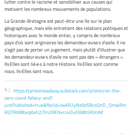
lutter contre le racisme et sensibiliser aux causes qui
motivent les nombreux mouvements de populations.
La Grande-Bretagne est peut-être une île sur le plan
géographique, mais elle entretient des relations politiques et
historiques avec le monde entier, y compris de nombreux
pays d’où sont originaires les demandeur·euse·s d’asile. Il ne
s’agit pas de porter un jugement, mais plutôt d’illustrer que
les demandeur·euse·s d’asile ne sont pas des « étrangers ».
Ils·Elles sont lié·e·s à notre Histoire. Ils·Elles sont comme
nous. Ils·Elles sont nous.
1.
^
https://jamesmeadway.substack.com/p/omicron-the-
zero-covid-fallacy-and?
justPublished=true&fbclid=IwAR2yNa9d5BcsQnD_QmaiRm
RQTRW8bvIpbxh2JTm2RENvrc4OuEI68b5KVmM