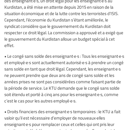
des enseignant·e·s, un droit légal pour les enseignant·e·s au
Kurdistan, a été mise en attente depuis 2015 en raison de la
situation économique et de la lutte contre les terroristes d’ISIS.
Cependant, l’économie du Kurdistan s’étant améliorée, le
syndicat considère que le gouvernement du Kurdistan doit
respecter ce droit légal. La commission a approuvé et a exigé que
le gouvernement du Kurdistan alloue un budget spécial à cet
effet.
• Le congé sans solde des enseignant·e·s : Tous les enseignant·e·s
et employé·e·s sont actuellement autorisé·e·s à prendre un congé
sans solde en tant que droit légal. Cependant, les enseignant·e·s
ne peuvent prendre que deux ans de congé sans solde et les
années prises ne sont pas considérées comme faisant partie de
la période de service. Le KTU demande que le congé sans solde
soit étendu et porté à cinq ans pour les enseignant·e·s, comme
c’est le cas pour les autres employé·e·s.
• Droits financiers des enseignant·e·s temporaires : le KTU a fait
valoir qu’il est nécessaire d’employer de nouveaux·elles
enseignant·e·s pour remplacer ceux et celles qui ont pris leur