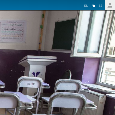
EN
FR
ES