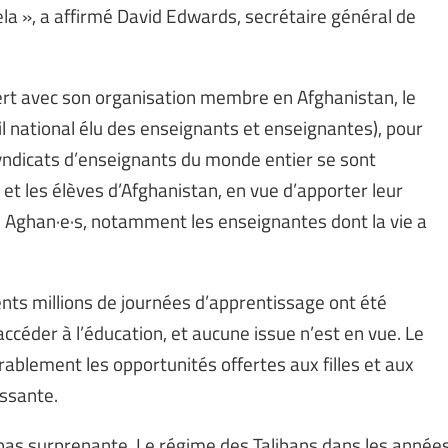
a », a affirmé David Edwards, secrétaire général de
ert avec son organisation membre en Afghanistan, le
l national élu des enseignants et enseignantes), pour
s syndicats d’enseignants du monde entier se sont
 et les élèves d’Afghanistan, en vue d’apporter leur
es Aghan·e·s, notamment les enseignantes dont la vie a
ents millions de journées d’apprentissage ont été
’accéder à l’éducation, et aucune issue n’est en vue. Le
ablement les opportunités offertes aux filles et aux
ssante.
 pas surprenante. Le régime des Talibans dans les année