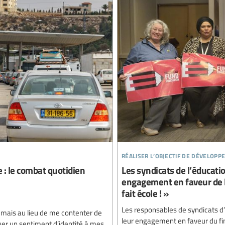
réaliser l’objectif de développ
e : le combat quotidien
Les syndicats de l’éducati
engagement en faveur de l
fait école ! »
Les responsables de syndicats d’
, mais au lieu de me contenter de
leur engagement en faveur du fi
quer un sentiment d’identité à mes