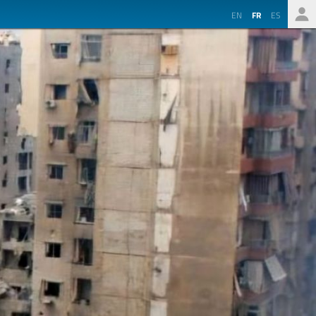
EN
FR
ES