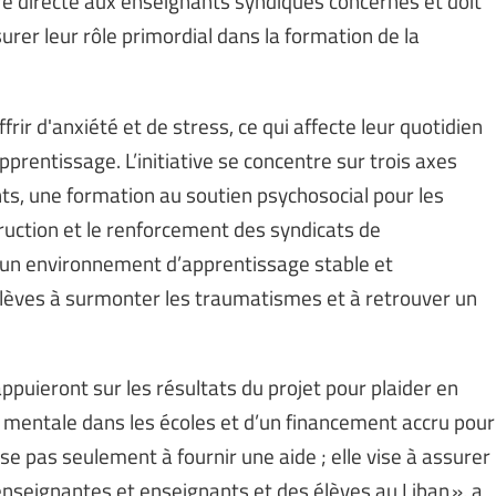
re directe aux enseignants syndiqués concernés et doit
rer leur rôle primordial dans la formation de la
r d'anxiété et de stress, ce qui affecte leur quotidien
pprentissage. L’initiative se concentre sur trois axes
nts, une formation au soutien psychosocial pour les
truction et le renforcement des syndicats de
r un environnement d’apprentissage stable et
 élèves à surmonter les traumatismes et à retrouver un
ppuieront sur les résultats du projet pour plaider en
é mentale dans les écoles et d’un financement accru pour
vise pas seulement à fournir une aide ; elle vise à assurer
 enseignantes et enseignants et des élèves au Liban », a