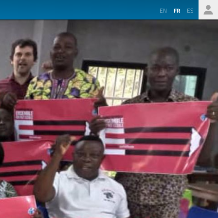
EN
FR
ES