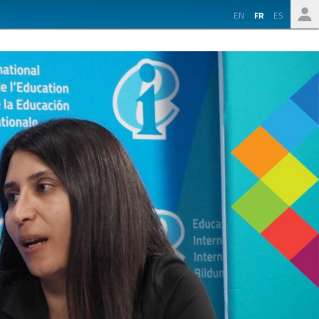
EN
FR
ES