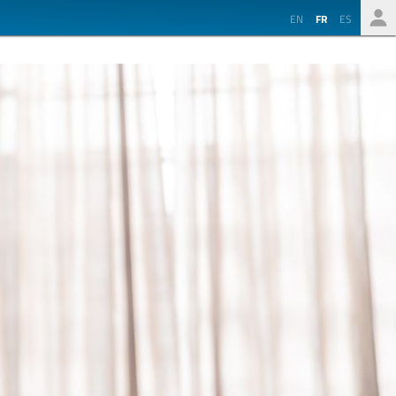
EN
FR
ES