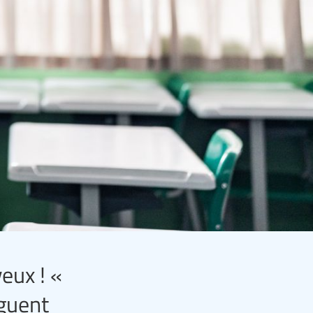
eux ! «
uguent