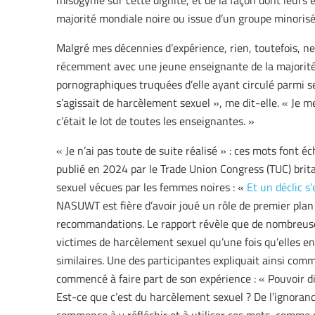
misogynie sur cette dignité, et de la façon dont leurs 
majorité mondiale noire ou issue d’un groupe minorisé
Malgré mes décennies d’expérience, rien, toutefois, ne
récemment avec une jeune enseignante de la majorité 
pornographiques truquées d’elle ayant circulé parmi ses 
s’agissait de harcèlement sexuel », me dit-elle. « Je me
c’était le lot de toutes les enseignantes. »
« Je n’ai pas toute de suite réalisé » : ces mots font é
publié en 2024 par le Trade Union Congress (TUC) brit
sexuel vécues par les femmes noires : «
Et un déclic s’
NASUWT est fière d’avoir joué un rôle de premier plan
recommandations. Le rapport révèle que de nombreus
victimes de harcèlement sexuel qu’une fois qu’elles e
similaires. Une des participantes expliquait ainsi comme
commencé à faire part de son expérience : « Pouvoir dir
Est-ce que c’est du harcèlement sexuel ? De l’ignoranc