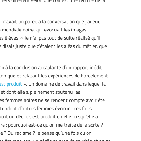
effets diffèrent selon que l’on est une femme de la
.
 m’avait préparée à la conversation que j’ai eue
mondiale noire, qui évoquait les images
élèves. « Je n’ai pas tout de suite réalisé qu’il
 disais juste que c’étaient les aléas du métier, que
cho à la conclusion accablante d’un rapport inédit
annique et relatant les expériences de harcèlement
est produit
». Un domaine de travail dans lequel la
 et dont elle a pleinement soutenu les
es femmes noires ne se rendent compte avoir été
ntendent d’autres femmes évoquer des faits
nt un déclic s’est produit en elle lorsqu’elle a
e : pourquoi est-ce qu’on me traite de la sorte ?
e ? Du racisme ? Je pense qu’une fois qu’on