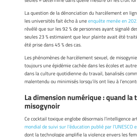
seules » détermine dans quelle mesure on les croit lors
La question de la dénonciation du harcèlement en lig
les universités fait écho à une
enquête menée en 202
révélé que sur les 92 % de personnes ayant signalé des
seules 23 % estimaient que leur plainte avait été tr
été prise dans 45 % des cas.
Les phénomènes de harcèlement sexuel, de misogynie 
toujours une épidémie cachée dans les écoles et autres 
dans la culture quotidienne du travail, banalisés com
malentendu ou minimisés lorsqu’ils ont lieu à l’encon
La dimension numérique : quand la t
misogynoir
Ce cocktail toxique englobe désormais l’intelligence ar
mondial de suivi sur l’éducation publié par l’UNESCO 
dont la technologie amplifie la violence envers les fem