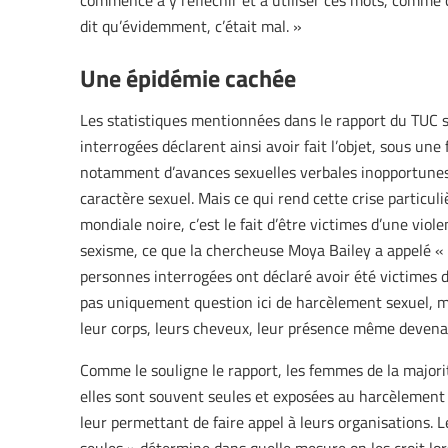
commence à y réfléchir et à utiliser ces mots, comme c
dit qu’évidemment, c’était mal. »
Une épidémie cachée
Les statistiques mentionnées dans le rapport du TUC 
interrogées déclarent ainsi avoir fait l’objet, sous un
notamment d’avances sexuelles verbales inopportunes,
caractère sexuel. Mais ce qui rend cette crise particu
mondiale noire, c’est le fait d’être victimes d’une viol
sexisme, ce que la chercheuse Moya Bailey a appelé « 
personnes interrogées ont déclaré avoir été victimes 
pas uniquement question ici de harcèlement sexuel, ma
leur corps, leurs cheveux, leur présence même devenant
Comme le souligne le rapport, les femmes de la majori
elles sont souvent seules et exposées au harcèlement 
leur permettant de faire appel à leurs organisations. L