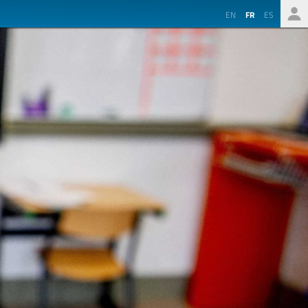
EN
FR
ES