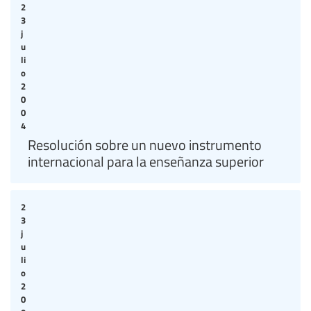
2
3
j
u
li
o
2
0
0
4
Resolución sobre un nuevo instrumento
internacional para la enseñanza superior
2
3
j
u
li
o
2
0