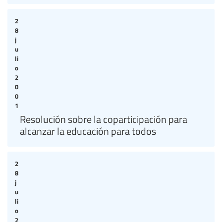
2
8
j
u
li
o
2
0
0
1
Resolución sobre la coparticipación para
alcanzar la educación para todos
2
8
j
u
li
o
2