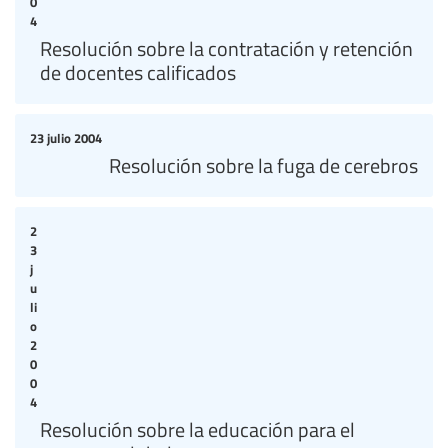
0
4
Resolución sobre la contratación y retención
de docentes calificados
23 julio 2004
Resolución sobre la fuga de cerebros
2
3
j
u
li
o
2
0
0
4
Resolución sobre la educación para el