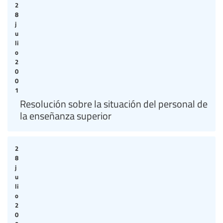
2
8
j
u
li
o
2
0
0
1
Resolución sobre la situación del personal de
la enseñanza superior
2
8
j
u
li
o
2
0