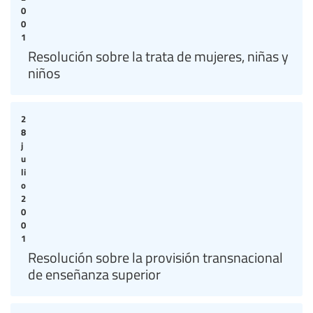
0
0
1
Resolución sobre la trata de mujeres, niñas y
niños
2
8
j
u
li
o
2
0
0
1
Resolución sobre la provisión transnacional
de enseñanza superior