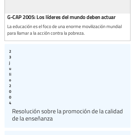
G-CAP 2005: Los líderes del mundo deben actuar
La educación es el foco de una enorme movilización mundial
para llamar a la acción contra la pobreza.
2
3
j
u
li
o
2
0
0
4
Resolución sobre la promoción de la calidad
de la enseñanza