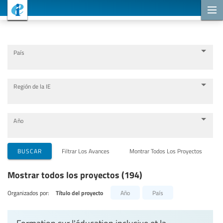
Proyectos de cooperación
País
Región de la IE
Año
Organizaciones que llevan a cabo el proyecto
BUSCAR
Filtrar Los Avances
Montrar Todos Los Proyectos
Mostrar todos los proyectos (194)
Socios para la cooperación
Organizados por:
Título del proyecto
Año
País
Temas