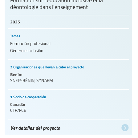
Formation sur l'éducation inclusive et la
déontologie dans l'enseignement
Nivel de Educación/sector de educación
2025
Categorías de personal de la educación
Temas
Formación profesional
Género e inclusión
2 Organizaciones que llevan a cabo el proyecto
Benín:
SNEP-BÉNIN
,
SYNAEM
1 Socio de cooperación
Canadá:
CTF/FCE
Ver detalles del proyecto