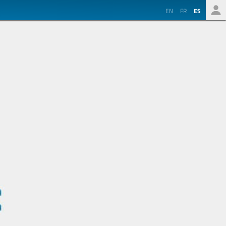
EN
FR
ES