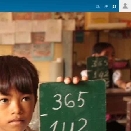
EN
FR
ES