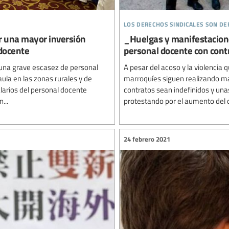
los derechos sindicales son d
r una mayor inversión
_Huelgas y manifestacione
 docente
personal docente con cont
una grave escasez de personal
A pesar del acoso y la violencia q
la en las zonas rurales y de
marroquíes siguen realizando man
larios del personal docente
contratos sean indefinidos y un
...
protestando por el aumento del c
24 febrero 2021