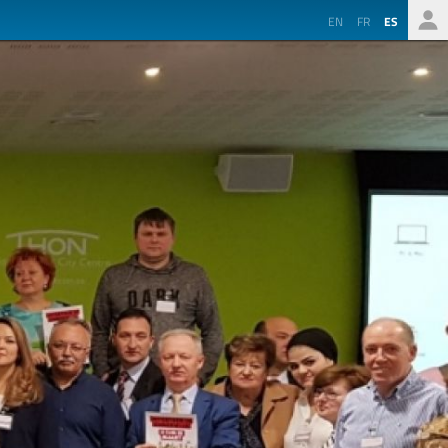
EN
FR
ES