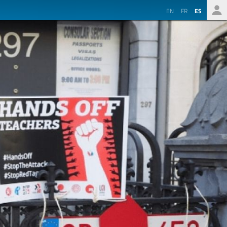
EN
FR
ES