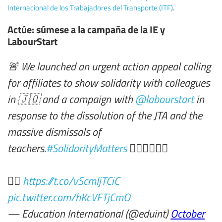
Internacional de los Trabajadores del Transporte (ITF)
.
Actúe: súmese a la campaña de la IE y
LabourStart
🚨 We launched an urgent action appeal calling
for affiliates to show solidarity with colleagues
in 🇯🇴 and a campaign with
@labourstart
in
response to the dissolution of the JTA and the
massive dismissals of
teachers.
#SolidarityMatters
✊🏻✊🏽✊🏿
👉🏽
https://t.co/vScmIjTCiC
pic.twitter.com/hKcVFTjCmO
— Education International (@eduint)
October