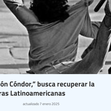
ión Cóndor,” busca recuperar la
uras Latinoamericanas
actualizado
7 enero 2025