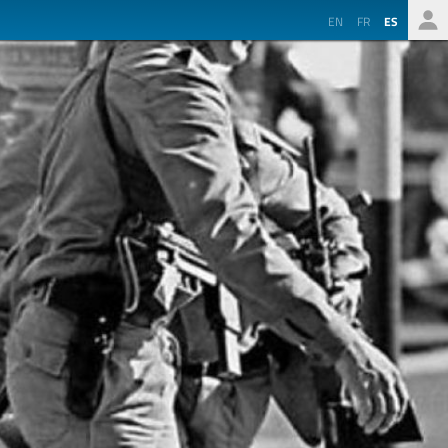
EN
FR
ES