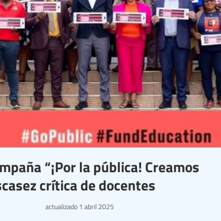
mpaña “¡Por la pública! Creamos
casez crítica de docentes
actualizado
1 abril 2025