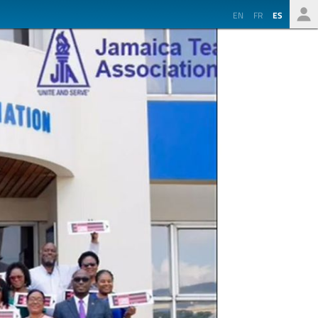
EN
FR
ES