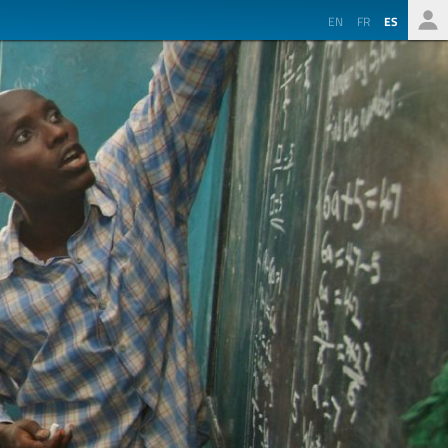
EN
FR
ES