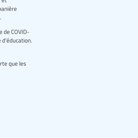
manière
.
ie de COVID-
 d'éducation.
rte que les