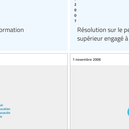
2
0
0
7
formation
Résolution sur le 
supérieur engagé à
1 novembre 2006