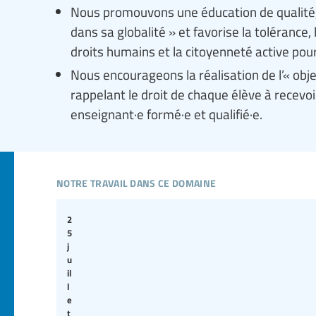
Nous promouvons une éducation de qualité, 
dans sa globalité » et favorise la tolérance
droits humains et la citoyenneté active po
Nous encourageons la réalisation de l’« objec
rappelant le droit de chaque élève à recev
enseignant·e formé·e et qualifié·e.
notre travail dans ce domaine
2
5
j
u
il
l
e
t