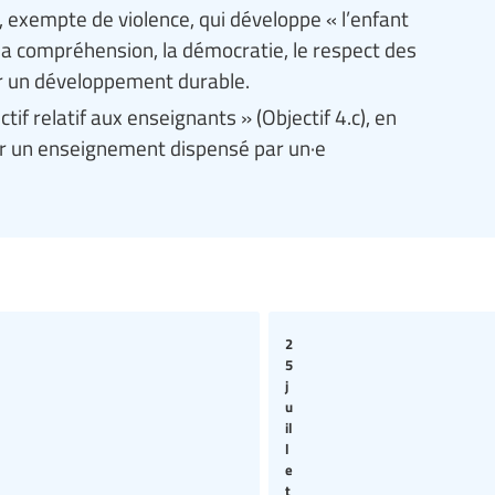
exempte de violence, qui développe « l’enfant
, la compréhension, la démocratie, le respect des
ur un développement durable.
tif relatif aux enseignants » (Objectif 4.c), en
oir un enseignement dispensé par un·e
2
5
j
u
il
l
e
t