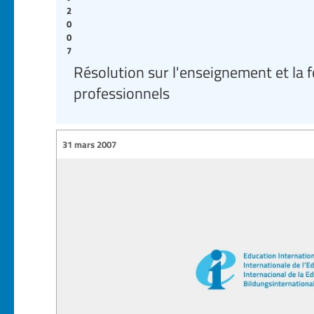
2
0
0
7
Résolution sur l'enseignement et la 
professionnels
31 mars 2007