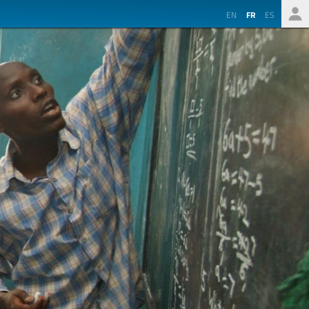
EN
FR
ES