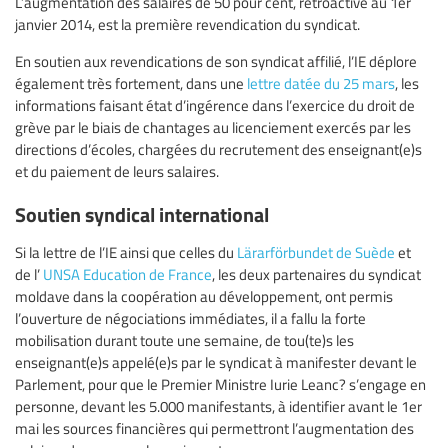
L’augmentation des salaires de 50 pour cent, rétroactive au 1er
janvier 2014, est la première revendication du syndicat.
En soutien aux revendications de son syndicat affilié, l’IE déplore
également très fortement, dans une
lettre datée du 25 mars
, les
informations faisant état d’ingérence dans l’exercice du droit de
grève par le biais de chantages au licenciement exercés par les
directions d’écoles, chargées du recrutement des enseignant(e)s
et du paiement de leurs salaires.
Soutien syndical international
Si la lettre de l’IE ainsi que celles du
Lärarförbundet de Suède
et
de l’
UNSA Education de France
, les deux partenaires du syndicat
moldave dans la coopération au développement, ont permis
l’ouverture de négociations immédiates, il a fallu la forte
mobilisation durant toute une semaine, de tou(te)s les
enseignant(e)s appelé(e)s par le syndicat à manifester devant le
Parlement, pour que le Premier Ministre Iurie Leanc? s’engage en
personne, devant les 5.000 manifestants, à identifier avant le 1er
mai les sources financières qui permettront l’augmentation des