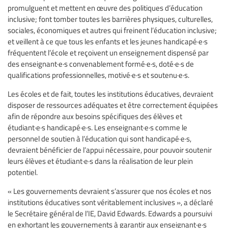
promulguent et mettent en œuvre des politiques d’éducation
inclusive; font tomber toutes les barrières physiques, culturelles,
sociales, économiques et autres qui freinent l’éducation inclusive;
et veillent à ce que tous les enfants et les jeunes handicapé·e·s
fréquentent l’école et reçoivent un enseignement dispensé par
des enseignant·e·s convenablement formé·e·s, doté·e·s de
qualifications professionnelles, motivé·e·s et soutenu·e·s.
Les écoles et de fait, toutes les institutions éducatives, devraient
disposer de ressources adéquates et être correctement équipées
afin de répondre aux besoins spécifiques des élèves et
étudiant·e·s handicapé·e·s. Les enseignant·e·s comme le
personnel de soutien à l’éducation qui sont handicapé·e·s,
devraient bénéficier de l’appui nécessaire, pour pouvoir soutenir
leurs élèves et étudiant·e·s dans la réalisation de leur plein
potentiel.
« Les gouvernements devraient s’assurer que nos écoles et nos
institutions éducatives sont véritablement inclusives », a déclaré
le Secrétaire général de l’IE, David Edwards. Edwards a poursuivi
en exhortant les gouvernements à garantir aux enseignant·e·s