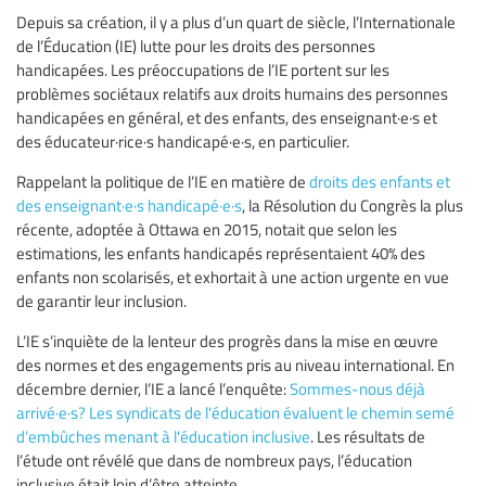
Depuis sa création, il y a plus d’un quart de siècle, l’Internationale
de l’Éducation (IE) lutte pour les droits des personnes
handicapées. Les préoccupations de l’IE portent sur les
problèmes sociétaux relatifs aux droits humains des personnes
handicapées en général, et des enfants, des enseignant·e·s et
des éducateur·rice·s handicapé·e·s, en particulier.
Rappelant la politique de l’IE en matière de
droits des enfants et
des enseignant·e·s handicapé·e·s
, la Résolution du Congrès la plus
récente, adoptée à Ottawa en 2015, notait que selon les
estimations, les enfants handicapés représentaient 40% des
enfants non scolarisés, et exhortait à une action urgente en vue
de garantir leur inclusion.
L’IE s’inquiète de la lenteur des progrès dans la mise en œuvre
des normes et des engagements pris au niveau international. En
décembre dernier, l’IE a lancé l’enquête:
Sommes-nous déjà
arrivé·e·s? Les syndicats de l'éducation évaluent le chemin semé
d’embûches menant à l'éducation inclusive
. Les résultats de
l’étude ont révélé que dans de nombreux pays, l’éducation
inclusive était loin d’être atteinte.