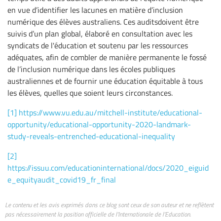
en vue d’identifier les lacunes en matière d’inclusion
numérique des élèves australiens. Ces auditsdoivent être
suivis d’un plan global, élaboré en consultation avec les
syndicats de l'éducation et soutenu par les ressources
adéquates, afin de combler de manière permanente le fossé
de l’inclusion numérique dans les écoles publiques
australiennes et de fournir une éducation équitable à tous
les élèves, quelles que soient leurs circonstances.
[1]
https://www.vu.edu.au/mitchell-institute/educational-
opportunity/educational-opportunity-2020-landmark-
study-reveals-entrenched-educational-inequality
[2]
https://issuu.com/educationinternational/docs/2020_eiguid
e_equityaudit_covid19_fr_final
Le contenu et les avis exprimés dans ce blog sont ceux de son auteur et ne reflètent
pas nécessairement la position officielle de l’Internationale de l’Education.