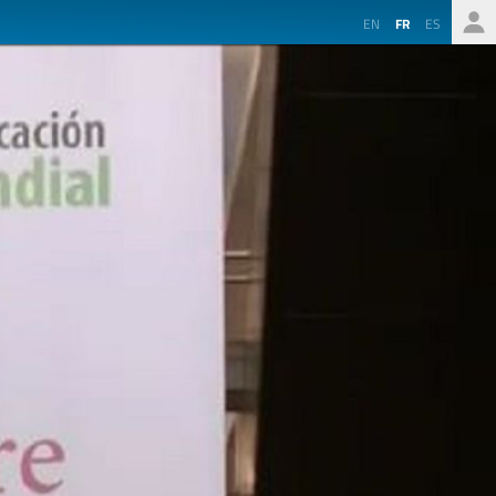
EN
FR
ES