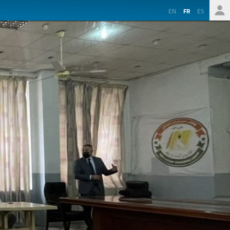
EN
FR
ES