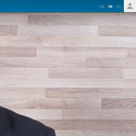
EN
FR
ES