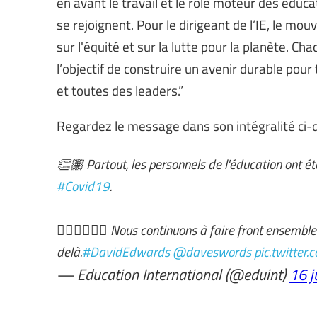
en avant le travail et le rôle moteur des éduca
se rejoignent. Pour le dirigeant de l’IE, le mo
sur l'équité et sur la lutte pour la planète. C
l’objectif de construire un avenir durable po
et toutes des leaders.”
Regardez le message dans son intégralité ci-
👏🏽 Partout, les personnels de l'éducation ont é
#Covid19
.
✊🏽✊🏿✊🏼 Nous continuons à faire front ensemble 
delà.
#DavidEdwards
@daveswords
pic.twitte
— Education International (@eduint)
16 j