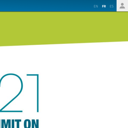
EN
FR
ES