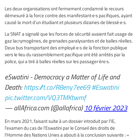
Les deux organisations ont fermement condamné le recours
démesuré à la force contre des manifestant·e·s pacifiques, ayant
causé la mort d’un étudiant et plusieurs dizaines de blessé·e·s.
La SNAT a signalé que les forces de sécurité avaient fait usage de
gaz lacrymogènes, de grenades paralysantes et de balles réelles.
Deux bus transportant des employé·e·s de la fonction publique
vers le lieu du rassemblement pacifique ont été arrêtés par la
police, qui a tiré à balles réelles sur les passager·ère·s.
eSwatini - Democracy a Matter of Life and
Death:
https://t.co/R8eny7ee69
#Eswatini
pic.twitter.com/VQ3TMKtwmf
— allAfrica.com (@allafrica)
10 février 2023
En mars 2021, faisant suite à un dossier introduit par l’IE,
l’examen du cas de l’Eswatini par le Conseil des droits de
l'Homme des Nations Unies a abouti à la conclusion suivante : «