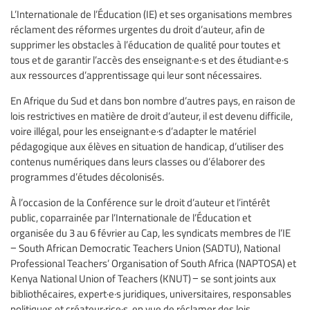
L’Internationale de l’Éducation (IE) et ses organisations membres
réclament des réformes urgentes du droit d’auteur, afin de
supprimer les obstacles à l’éducation de qualité pour toutes et
tous et de garantir l’accès des enseignant·e·s et des étudiant·e·s
aux ressources d’apprentissage qui leur sont nécessaires.
En Afrique du Sud et dans bon nombre d’autres pays, en raison de
lois restrictives en matière de droit d’auteur, il est devenu difficile,
voire illégal, pour les enseignant·e·s d’adapter le matériel
pédagogique aux élèves en situation de handicap, d’utiliser des
contenus numériques dans leurs classes ou d’élaborer des
programmes d’études décolonisés.
À l’occasion de la Conférence sur le droit d’auteur et l’intérêt
public, coparrainée par l’Internationale de l’Éducation et
organisée du 3 au 6 février au Cap, les syndicats membres de l’IE
− South African Democratic Teachers Union (SADTU), National
Professional Teachers’ Organisation of South Africa (NAPTOSA) et
Kenya National Union of Teachers (KNUT) − se sont joints aux
bibliothécaires, expert·e·s juridiques, universitaires, responsables
politiques et créateur·rice·s, en vue de réclamer des lois