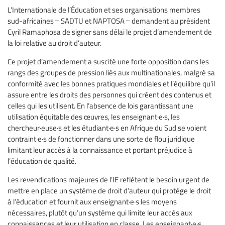
L’Internationale de l’Éducation et ses organisations membres
sud-africaines − SADTU et NAPTOSA − demandent au président
Cyril Ramaphosa de signer sans délai le projet d’amendement de
la loi relative au droit d’auteur.
Ce projet d’amendement a suscité une forte opposition dans les
rangs des groupes de pression liés aux multinationales, malgré sa
conformité avec les bonnes pratiques mondiales et l’équilibre qu’il
assure entre les droits des personnes qui créent des contenus et
celles qui les utilisent. En l’absence de lois garantissant une
utilisation équitable des œuvres, les enseignant·e·s, les
chercheur·euse·s et les étudiant·e·s en Afrique du Sud se voient
contraint·e·s de fonctionner dans une sorte de flou juridique
limitant leur accès à la connaissance et portant préjudice à
l’éducation de qualité.
Les revendications majeures de l’IE reflètent le besoin urgent de
mettre en place un système de droit d’auteur qui protège le droit
à l’éducation et fournit aux enseignant·e·s les moyens
nécessaires, plutôt qu’un système qui limite leur accès aux
connaissances et leur utilisation en classe. Les enseignant·e·s