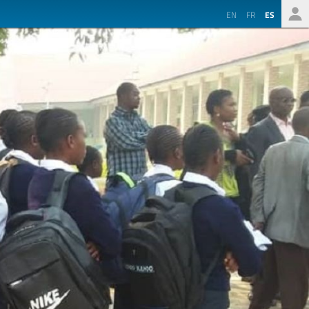
EN
FR
ES