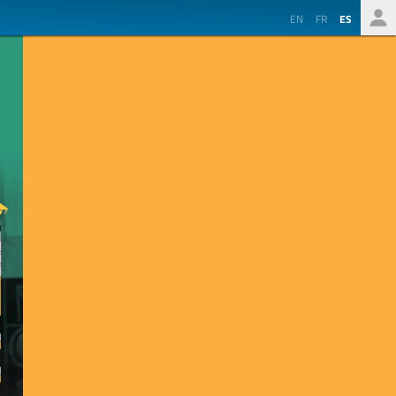
EN
FR
ES