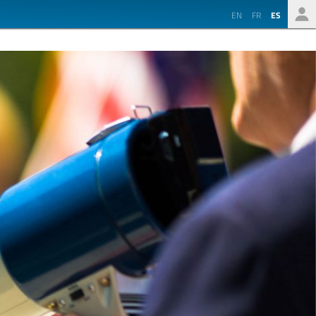
EN
FR
ES