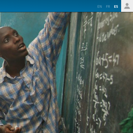
EN
FR
ES