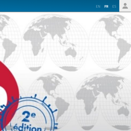
EN
FR
ES