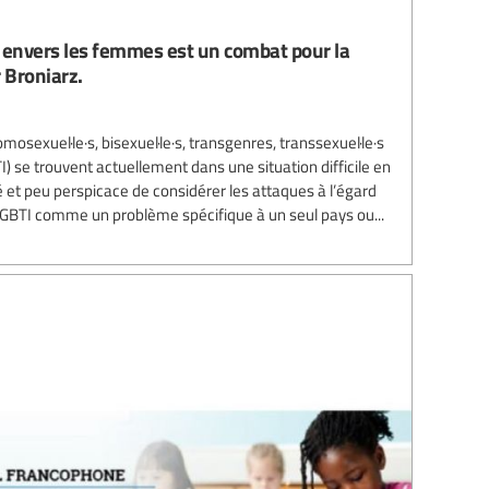
té envers les femmes est un combat pour la
 Broniarz.
osexuel·le·s, bisexuel·le·s, transgenres, transsexuel·le·s
) se trouvent actuellement dans une situation difficile en
né et peu perspicace de considérer les attaques à l’égard
BTI comme un problème spécifique à un seul pays ou...