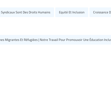
s Syndicaux Sont Des Droits Humains
Equité Et Inclusion
Croissance D
nnes Migrantes Et Réfugiées | Notre Travail Pour Promouvoir Une Éducation Incl