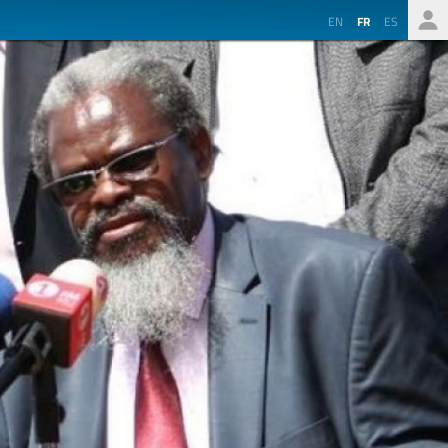
EN
FR
ES