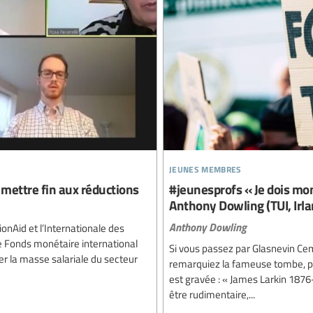
jeunes membres
 mettre fin aux réductions
#jeunesprofs « Je dois mon
Anthony Dowling (TUI, Irla
Anthony Dowling
ionAid et l’Internationale des
 le Fonds monétaire international
Si vous passez par Glasnevin Cem
er la masse salariale du secteur
remarquiez la fameuse tombe, pour
est gravée : « James Larkin 1876-
être rudimentaire,...