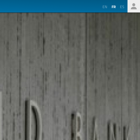
EN
FR
ES