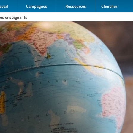
avail
Campagnes
Ressources
Chercher
des enseignants