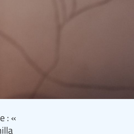
e : «
illa