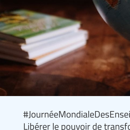
#JournéeMondialeDesEnseign
Libérer le pouvoir de transf