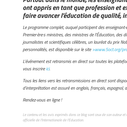
ont appris en tant que profession et 
faire avancer l’éducation de qualité, in
Le programme complet, auquel participent des enseignant·e·
Premier·ère·s ministres, des ministres de l’Éducation, des di
journalistes et scientifiques célèbres, un lauréat du prix N
personnalités, est disponible sur le site
>www.5oct.org/pr
L’événement est retransmis en direct sur toutes les platefo
vous inscrire
ici
.
Tous les liens vers les retransmissions en direct sont dispon
d’interprétation est assuré en anglais, français, espagnol, a
Rendez-vous en ligne !
Le contenu et les avis exprimés dans ce blog sont ceux de son auteur et 
officielle de l’Internationale de l’Education.