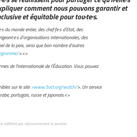
expliquer comment nous pouvons garantir et
clusive et équitable pour tou·te·s.
s du monde entier, des chef·fe·s d’Etat, des
rigeant·e·s d’organisations internationales, des
obel de la paix, ainsi que bon nombre d’autres
ogramme/
>.
<>
rmes de l’internationale de l’Éducation. Vous pouvez
ibles sur le site
>www.5oct.org/watch/
>. Un service
rabe, portugais, russe et japonais.
<>
ne reflètent pas nécessairement la position