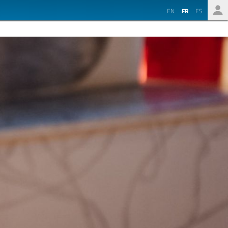
EN
FR
ES