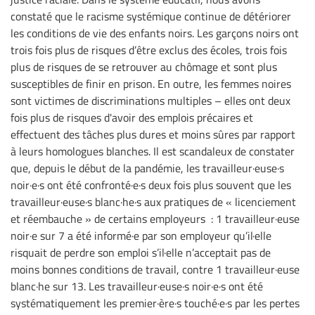
constaté que le racisme systémique continue de détériorer
les conditions de vie des enfants noirs. Les garçons noirs ont
trois fois plus de risques d’être exclus des écoles, trois fois
plus de risques de se retrouver au chômage et sont plus
susceptibles de finir en prison. En outre, les femmes noires
sont victimes de discriminations multiples – elles ont deux
fois plus de risques d'avoir des emplois précaires et
effectuent des tâches plus dures et moins sûres par rapport
à leurs homologues blanches. Il est scandaleux de constater
que, depuis le début de la pandémie, les travailleur·euse·s
noir·e·s ont été confronté·e·s deux fois plus souvent que les
travailleur·euse·s blanc·he·s aux pratiques de « licenciement
et réembauche » de certains employeurs : 1 travailleur·euse
noir·e sur 7 a été informé·e par son employeur qu’il·elle
risquait de perdre son emploi s’il·elle n’acceptait pas de
moins bonnes conditions de travail, contre 1 travailleur·euse
blanc·he sur 13. Les travailleur·euse·s noir·e·s ont été
systématiquement les premier·ère·s touché·e·s par les pertes