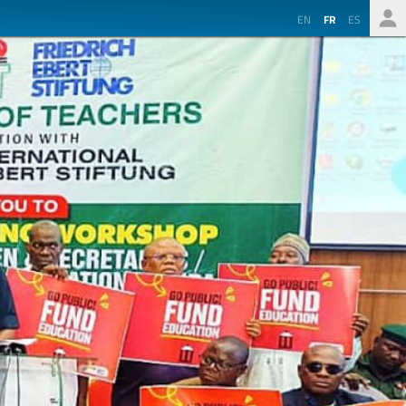
EN
FR
ES