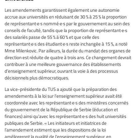
Les amendements garantissent également une autonomie
accrue aux universités en réduisant de 30 % à 25 % la proportion
de représentant·e·s nommé·e·s par le gouvernement au sein des
conseils de faculté, tandis que la proportion de représentant·e·s
des salariés passe de 55 % à 60 % et que celle des
représentant·e·s des étudiant·e·s reste inchangée à 15 %, a noté
Mme Milenkovic. Par ailleurs, la durée du mandat des organes de
direction est réduite de quatre à trois ans. Ce changement devrait
contribuer à une meilleure gouvernance des établissements
d’enseignement supérieur, ouvrant la voie à des processus
décisionnels plus démocratiques.
La vice-présidente du TUS a ajouté que la préparation des
amendements à la loi sur l’enseignement supérieur avait été
coordonnée avec les représentant·e·s des ministères concernés
du gouvernement de la République de Serbie (éducation et
finances) ainsi qu’avec les représentant·e·s des huit universités
publiques de Serbie. « Les initiateurs et initiatrices de
l’amendement estiment que les dispositions de la loi
amélioreront la qualité de l’enseignement supérieur, en