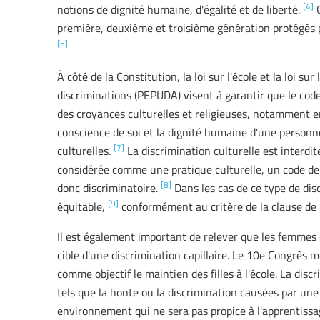
[4]
notions de dignité humaine, d'égalité et de liberté.
C
première, deuxième et troisième génération protégés pa
[5]
À côté de la Constitution, la loi sur l'école et la loi su
discriminations (PEPUDA) visent à garantir que le code
des croyances culturelles et religieuses, notamment en
conscience de soi et la dignité humaine d'une personn
[7]
culturelles.
La discrimination culturelle est interdite
considérée comme une pratique culturelle, un code de c
[8]
donc discriminatoire.
Dans les cas de ce type de dis
[9]
équitable,
conformément au critère de la clause de l
Il est également important de relever que les femmes et
cible d'une discrimination capillaire. Le 10e Congrès mo
comme objectif le maintien des filles à l'école. La discr
tels que la honte ou la discrimination causées par un
environnement qui ne sera pas propice à l'apprentissa