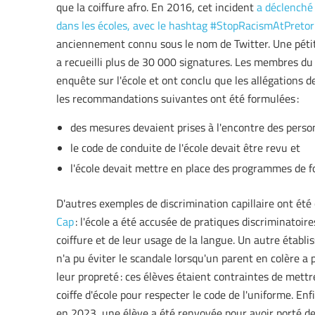
que la coiffure afro. En 2016, cet incident
a déclenché 
dans les écoles, avec le hashtag #StopRacismAtPretor
anciennement connu sous le nom de Twitter. Une pétiti
a recueilli plus de 30 000 signatures. Les membres du 
enquête sur l'école et ont conclu que les allégations
les recommandations suivantes ont été formulées :
des mesures devaient prises à l'encontre des perso
le code de conduite de l'école devait être revu et
l'école devait mettre en place des programmes de for
D'autres exemples de discrimination capillaire ont été
Cap
: l'école a été accusée de pratiques discriminatoire
coiffure et de leur usage de la langue. Un autre établ
n'a pu éviter le scandale lorsqu'un parent en colère a 
leur propreté : ces élèves étaient contraintes de met
coiffe d'école pour respecter le code de l'uniforme. E
en 2023, une élève a été renvoyée pour avoir porté des