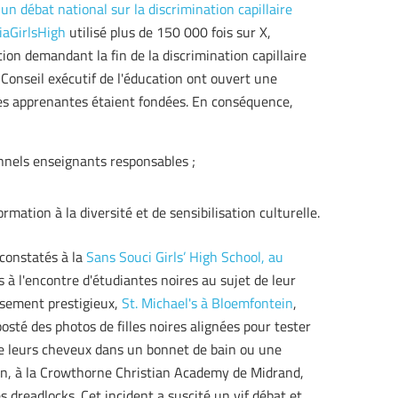
un débat national sur la discrimination capillaire
iaGirlsHigh
utilisé plus de 150 000 fois sur X,
on demandant la fin de la discrimination capillaire
Conseil exécutif de l'éducation ont ouvert une
 des apprenantes étaient fondées. En conséquence,
nnels enseignants responsables ;
mation à la diversité et de sensibilisation culturelle.
 constatés à la
Sans Souci Girls’ High School, au
s à l'encontre d'étudiantes noires au sujet de leur
issement prestigieux,
St. Michael's à Bloemfontein
,
posté des photos de filles noires alignées pour tester
tre leurs cheveux dans un bonnet de bain ou une
nfin, à la Crowthorne Christian Academy de Midrand,
 dreadlocks. Cet incident a suscité un vif débat et