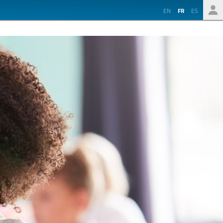
EN
FR
ES