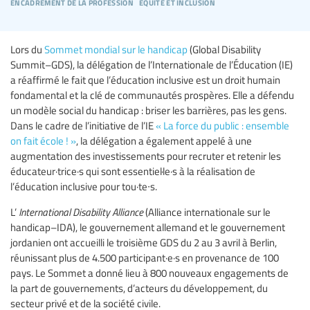
encadrement de la profession
equité et inclusion
Lors du
Sommet mondial sur le handicap
(Global Disability
Summit–GDS), la délégation de l’Internationale de l’Éducation (IE)
a réaffirmé le fait que l’éducation inclusive est un droit humain
fondamental et la clé de communautés prospères. Elle a défendu
un modèle social du handicap : briser les barrières, pas les gens.
Dans le cadre de l’initiative de l’IE
« La force du public : ensemble
on fait école ! »
, la délégation a également appelé à une
augmentation des investissements pour recruter et retenir les
éducateur·trice·s qui sont essentiel·le·s à la réalisation de
l’éducation inclusive pour tou·te∙s.
L’
International Disability Alliance
(Alliance internationale sur le
handicap–IDA), le gouvernement allemand et le gouvernement
jordanien ont accueilli le troisième GDS du 2 au 3 avril à Berlin,
réunissant plus de 4.500 participant·e·s en provenance de 100
pays. Le Sommet a donné lieu à 800 nouveaux engagements de
la part de gouvernements, d’acteurs du développement, du
secteur privé et de la société civile.