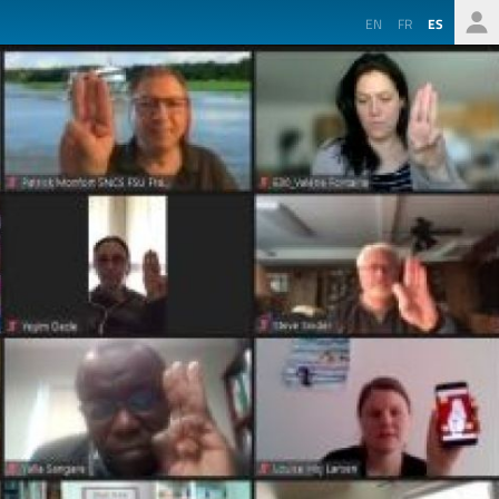
EN
FR
ES