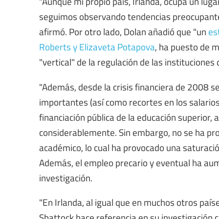
"Aunque mi propio país, Irlanda, ocupa un luga
seguimos observando tendencias preocupantes 
afirmó. Por otro lado, Dolan añadió que "un
es
Roberts y Elizaveta Potapova
, ha puesto de m
"vertical" de la regulación de las institucione
"Además, desde la crisis financiera de 2008 s
importantes (así como recortes en los salarios 
financiación pública de la educación superior
considerablemente. Sin embargo, no se ha pr
académico, lo cual ha provocado una saturación
Además, el empleo precario y eventual ha au
investigación.
"En Irlanda, al igual que en muchos otros país
Shattock hace referencia en su investigación c