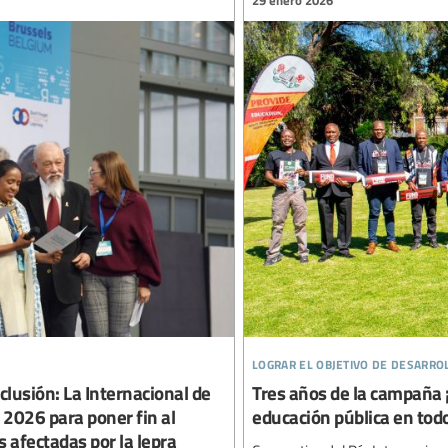
29 enero 2026
lograr el objetivo de desarro
lusión: La Internacional de
Tres años de la campaña ¡P
2026 para poner fin al
educación pública en tod
s afectadas por la lepra