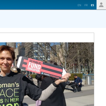
EN
FR
ES