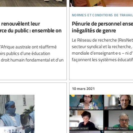
normes et conditions de travail
e renouvèlent leur
Pénurie de personnel ensei
ce du public : ensemble on
inégalités de genre
Le Réseau de recherche (ResNet) d
secteur syndical et la recherche,
’Afrique australe ont réaffirmé
mondiale d’enseignant·e·s – ni d’
rs publics d’une éducation
façonnent les systèmes éducatifs
'un droit humain fondamental et d'un
10 mars 2021