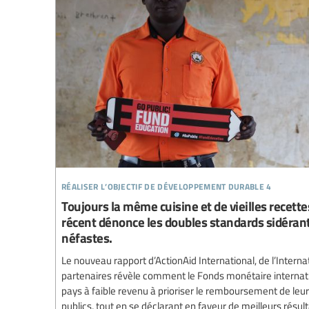
réaliser l’objectif de développement durable 4
Toujours la même cuisine et de vieilles recette
récent dénonce les doubles standards sidérant
néfastes.
Le nouveau rapport d’ActionAid International, de l’Interna
partenaires révèle comment le Fonds monétaire internatio
pays à faible revenu à prioriser le remboursement de leu
publics, tout en se déclarant en faveur de meilleurs résult