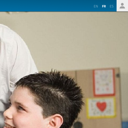
EN
FR
ES