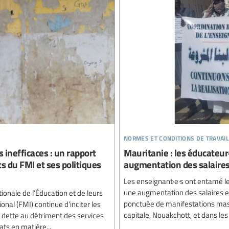
normes et conditions de travail
s inefficaces : un rapport
Mauritanie : les éducateur·
s du FMI et ses politiques
augmentation des salaires 
Les enseignant·e·s ont entamé le
une augmentation des salaires et
tionale de l’Éducation et de leurs
ponctuée de manifestations mass
nal (FMI) continue d’inciter les
capitale, Nouakchott, et dans les
r dette au détriment des services
ats en matière...