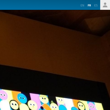
EN
FR
ES