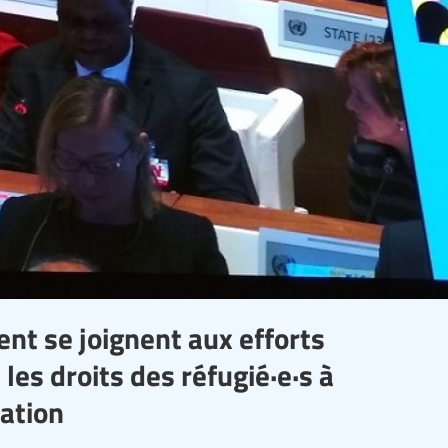
nt se joignent aux efforts
les droits des réfugié·e·s à
cation