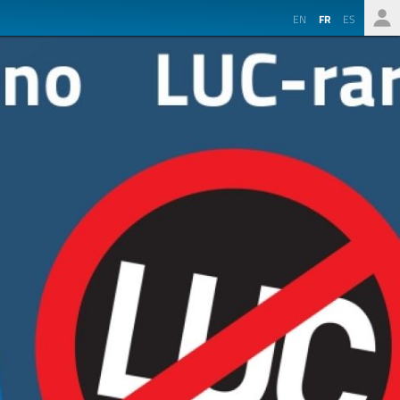
EN
FR
ES